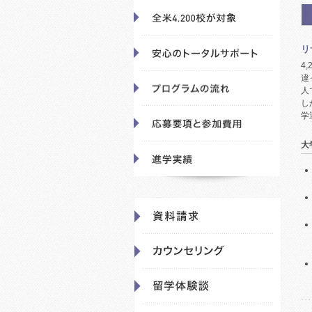
リ
4
違
人
し
学
大