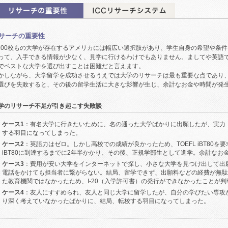
サーチの重要性
,200校もの大学が存在するアメリカには幅広い選択肢があり、学生自身の希望や条
って、入手できる情報が少なく、見学に行けるわけでもありません。ましてや英語
でベストな大学を選び出すことは困難だと言えます。
かしながら、大学留学を成功させるうえでは大学のリサーチは最も重要な点であり
選びを失敗すると、その後の留学生活に大きな影響が生じ、余計なお金や時間が発
学のリサーチ不足が引き起こす失敗談
ケース1
：有名大学に行きたいために、名の通った大学ばかりに出願したが、実力
する羽目になってしまった。
ケース2
：英語力はゼロ。しかし高校での成績が良かったため、TOEFL iBT80
iBT80に到達するまでに2年半かかり、その後、正規学部生として進学。余計なお
ケース3
：費用が安い大学をインターネットで探し、小さな大学を見つけ出して出
電話をかけても担当者に繋がらない。結局、留学できず、出願料などの経費が無駄
た教育機関ではなかったため、I-20（入学許可書）の発行ができなかったことが判
ケース4
：友人にすすめられ、友人と同じ大学に留学したが、自分の学びたい専攻
り深く考えていなかったばかりに、結局、転校する羽目になってしまった。