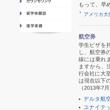
もって、早
アメリカ大
航空券
学生ビザを
し、航空券
線には乗れ
ますから、
行会社に大
は現在以下
（2013年7
デルタ航
ユナイテ