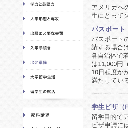
アメリカへ
生にとって
パスポート
パスポート
請する場合
各自治体で
は11,000
10日程度
満たしてい
学生ビザ（F
留学目的で
ビザ申請に