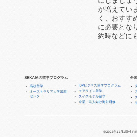
にしましょ
が増えていま
く、おすす
に必要とな
約時などに
SEKAIAの留学プログラム
全
IBPビジネス留学プログラム
高校留学
エアライン留学
オーストラリア大学出願
センター
スイスホテル留学
企業・法人向け海外研修
※2025年11月1日付